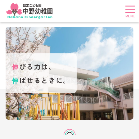
t
o
g
g
l
e
n
a
v
i
g
a
t
伸
び
る
力
は
、
i
o
n
伸
ば
せ
る
と
き
に
。