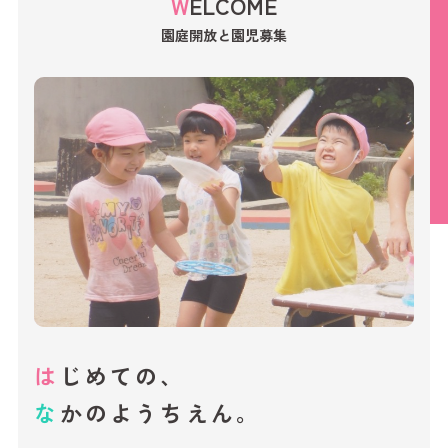
WELCOME
園庭開放と園児募集
は
じ
め
て
の
、
な
か
の
よ
う
ち
え
ん
。