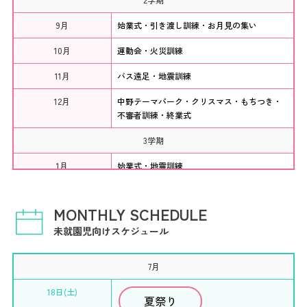
9月
始業式・引き渡し訓練・お月見の集い
10月
運動会・火災訓練
11月
バス遠足・地震訓練
12月
中野テーマパーク・クリスマス・もちつき・
不審者訓練・終業式
3学期
1月
始業式・地震訓練
2月
音楽リズム劇発表会・火災訓練
MONTHLY SCHEDULE
3月
ひなまつり・お別れ会・地震津波訓練・卒園
未就園児向けスケジュール
式・終業式
7月
18日(土)
夏祭り