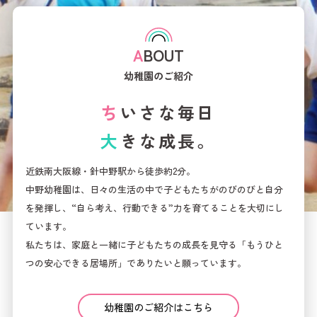
ABOUT
幼稚園のご紹介
ち
い
さ
な
毎
日
大
き
な
成
長
。
近鉄南大阪線・針中野駅から徒歩約2分。
中野幼稚園は、日々の生活の中で子どもたちがのびのびと自分
を発揮し、“自ら考え、行動できる”力を育てることを大切にし
ています。
私たちは、家庭と一緒に子どもたちの成長を見守る「もうひと
つの安心できる居場所」でありたいと願っています。
幼稚園のご紹介はこちら