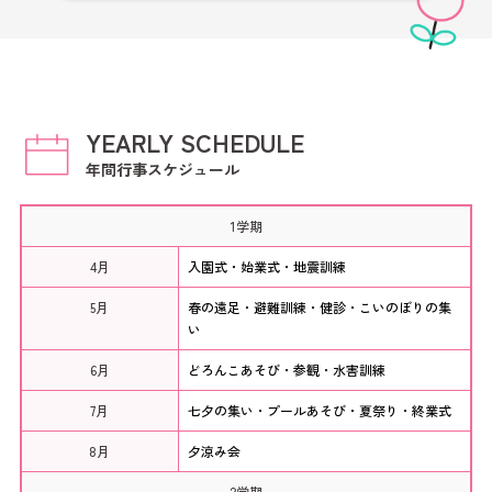
YEARLY SCHEDULE
年間行事スケジュール
1学期
4月
入園式・始業式・地震訓練
5月
春の遠足・避難訓練・健診・こいのぼりの集
い
6月
どろんこあそび・参観・水害訓練
7月
七夕の集い・プールあそび・夏祭り・終業式
8月
夕涼み会
2学期